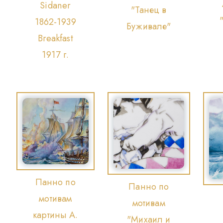
Sidaner
"Танец в
1862-1939
Буживале"
Breakfast
1917 г.
Панно по
Панно по
мотивам
мотивам
картины А.
"Михаил и