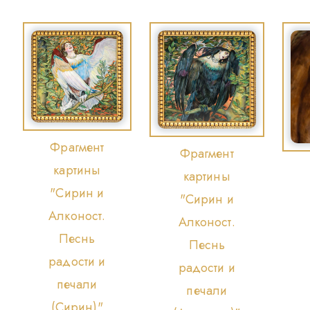
Фрагмент
Фрагмент
картины
картины
"Сирин и
"Сирин и
Алконост.
Алконост.
Песнь
Песнь
радости и
радости и
печали
печали
(Сирин)"