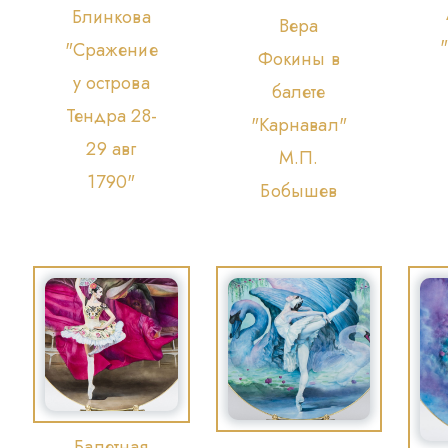
Блинкова
Вера
"Сражение
Фокины в
у острова
балете
Тендра 28-
"Карнавал"
29 авг
М.П.
1790"
Бобышев
Балетная