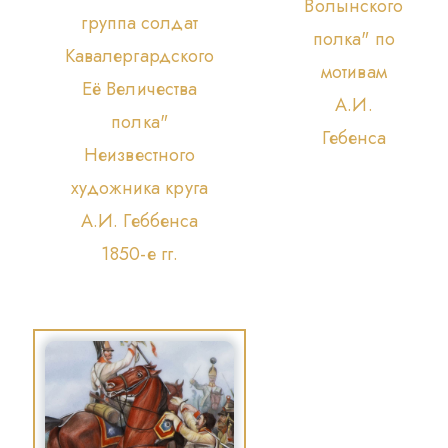
Волынского
группа солдат
полка" по
Кавалергардского
мотивам
Её Величества
А.И.
полка"
Гебенса
Неизвестного
художника круга
А.И. Геббенса
1850-е гг.