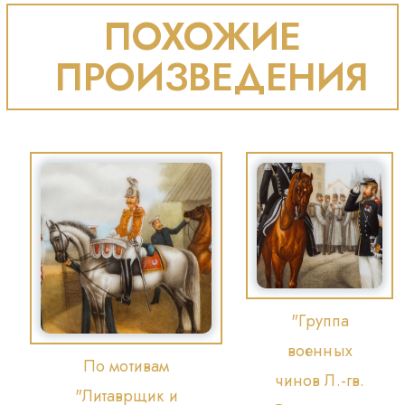
ПОХОЖИЕ
ПРОИЗВЕДЕНИЯ
"Группа
военных
По мотивам
чинов Л.-гв.
"Литаврщик и