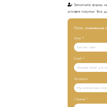
Заполните форму н
условия покупки. Все 
Поля, отмеченные 
Имя
*
Email
*
Телефон
Страна
*