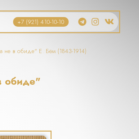
+7 (921) 410-10-10
а не в обиде" Е. Бём (1843-1914)
в обиде"