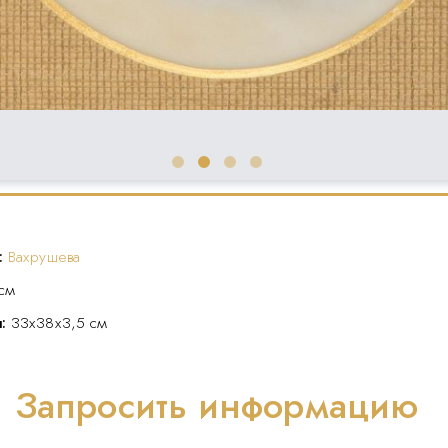
:
Вахрушева
см
я:
33х38х3,5 см
Запросить информацию