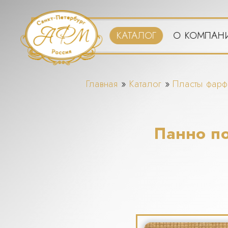
Перейти
к
основному
КАТАЛОГ
О КОМПАН
содержанию
Вы
Главная
»
Каталог
»
Пласты фар
здесь
Панно по