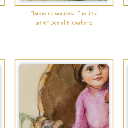
Панно по мотивам "The little
artist" Daniel F. Gerhartz