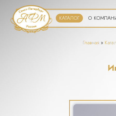
Перейти
к
основному
КАТАЛОГ
О КОМПАН
содержанию
Вы
Главная
»
Ката
здесь
И