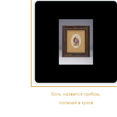
Коль назвался грибом,
полезай в кузов