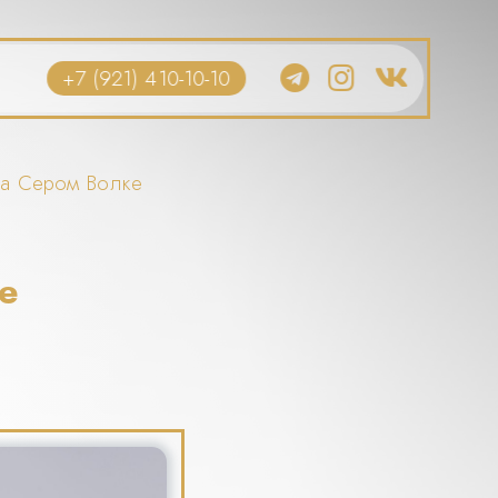
+7 (921) 410-10-10
на Сером Волке
е