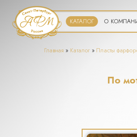
Перейти
к
основному
КАТАЛОГ
О КОМПАН
содержанию
Вы
Главная
»
Каталог
»
Пласты фарфор
здесь
По мо