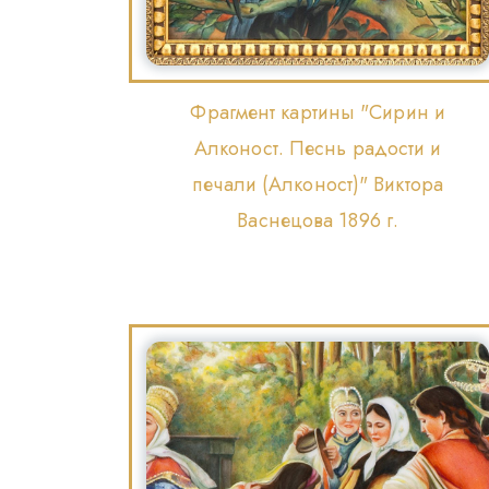
Фрагмент картины "Сирин и
Алконост. Песнь радости и
печали (Алконост)" Виктора
Васнецова 1896 г.