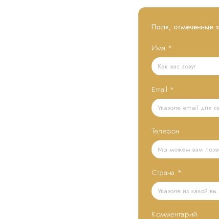
Поля, отмеченные 
Имя
*
Email
*
Телефон
Страна
*
Комментарий