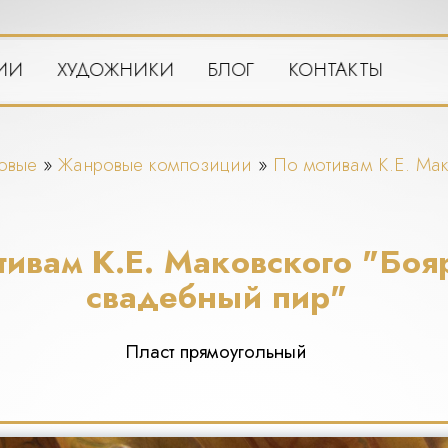
ИИ
ХУДОЖНИКИ
БЛОГ
КОНТАКТЫ
овые
»
Жанровые композиции
»
По мотивам К.Е. Ма
тивам К.Е. Маковского "Боя
свадебный пир"
Пласт прямоугольный